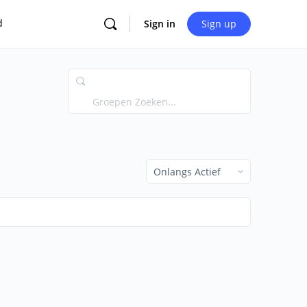
d
Sign in
Sign up
Groepen
Zoeken...
Order
Door: