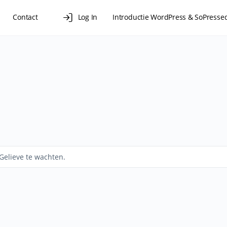
Contact
Log In
Introductie WordPress & SoPresse
p (Module)
Online training (Module)
elieve te wachten.